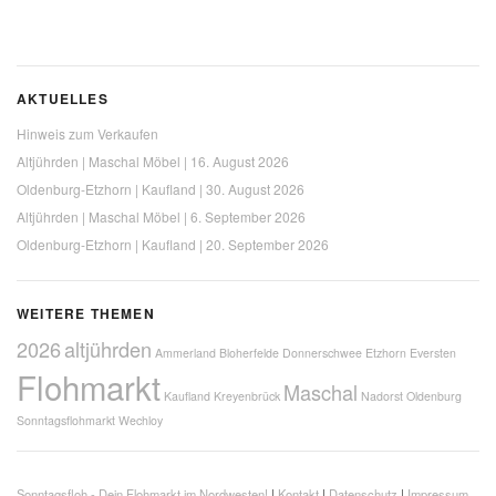
AKTUELLES
Hinweis zum Verkaufen
Altjührden | Maschal Möbel | 16. August 2026
Oldenburg-Etzhorn | Kaufland | 30. August 2026
Altjührden | Maschal Möbel | 6. September 2026
Oldenburg-Etzhorn | Kaufland | 20. September 2026
WEITERE THEMEN
2026
altjührden
Ammerland
Bloherfelde
Donnerschwee
Etzhorn
Eversten
Flohmarkt
Maschal
Kaufland
Kreyenbrück
Nadorst
Oldenburg
Sonntagsflohmarkt
Wechloy
Sonntagsfloh - Dein Flohmarkt im Nordwesten!
|
Kontakt
|
Datenschutz
|
Impressum