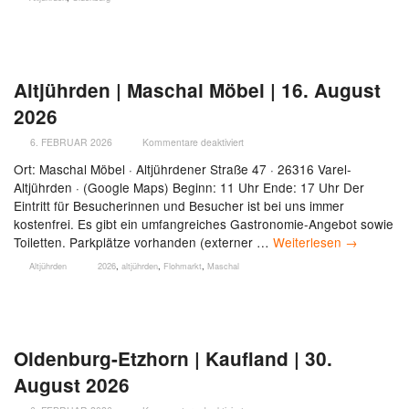
Altjührden | Maschal Möbel | 16. August
2026
6. FEBRUAR 2026
Kommentare deaktiviert
Ort: Maschal Möbel · Altjührdener Straße 47 · 26316 Varel-
Altjührden · (Google Maps) Beginn: 11 Uhr Ende: 17 Uhr Der
Eintritt für Besucherinnen und Besucher ist bei uns immer
kostenfrei. Es gibt ein umfangreiches Gastronomie-Angebot sowie
Toiletten. Parkplätze vorhanden (externer …
Weiterlesen
→
Altjührden
2026
,
altjührden
,
Flohmarkt
,
Maschal
Oldenburg-Etzhorn | Kaufland | 30.
August 2026