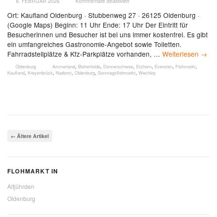
6. FEBRUAR 2026
Kommentare deaktiviert
Ort: Kaufland Oldenburg · Stubbenweg 27 · 26125 Oldenburg ·
(Google Maps) Beginn: 11 Uhr Ende: 17 Uhr Der Eintritt für
Besucherinnen und Besucher ist bei uns immer kostenfrei. Es gibt
ein umfangreiches Gastronomie-Angebot sowie Toiletten.
Fahrradstellplätze & Kfz-Parkplätze vorhanden, …
Weiterlesen
→
Oldenburg
Ammerland
,
Bloherfelde
,
Donnerschwee
,
Etzhorn
,
Eversten
,
Flohmarkt
,
Kaufland
,
Kreyenbrück
,
Nadorst
,
Oldenburg
,
Sonntagsflohmarkt
,
Wechloy
←
Ältere Artikel
FLOHMARKT IN
Altjührden
Oldenburg